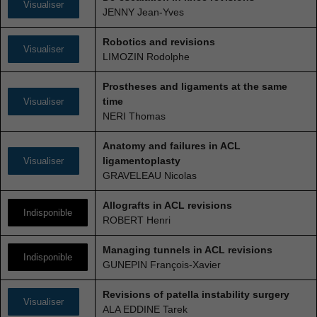
Visualiser
JENNY Jean-Yves
Robotics and revisions
Visualiser
LIMOZIN Rodolphe
Prostheses and ligaments at the same
time
Visualiser
NERI Thomas
Anatomy and failures in ACL
ligamentoplasty
Visualiser
GRAVELEAU Nicolas
Allografts in ACL revisions
Indisponible
ROBERT Henri
Managing tunnels in ACL revisions
Indisponible
GUNEPIN François-Xavier
Revisions of patella instability surgery
Visualiser
ALA EDDINE Tarek