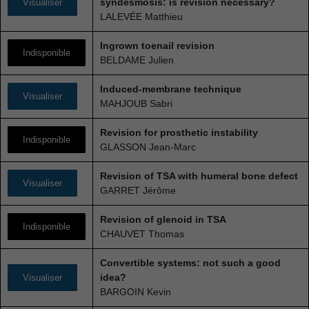
syndesmosis: is revision necessary?
Visualiser
LALEVÉE Matthieu
Ingrown toenail revision
Indisponible
BELDAME Julien
Induced-membrane technique
Visualiser
MAHJOUB Sabri
Revision for prosthetic instability
Indisponible
GLASSON Jean-Marc
Revision of TSA with humeral bone defect
Visualiser
GARRET Jérôme
Revision of glenoid in TSA
Indisponible
CHAUVET Thomas
Convertible systems: not such a good
idea?
Visualiser
BARGOIN Kevin