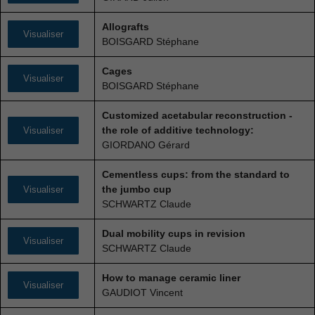
certaines
fonctionnalités
Allografts
disparaîtront
Visualiser
BOISGARD Stéphane
du site Web.
Cages
Visualiser
BOISGARD Stéphane
Marketing
En partageant
Customized acetabular reconstruction -
votre intérêt et
the role of additive technology:
Visualiser
votre
GIORDANO Gérard
comportement
lorsque vous
Cementless cups: from the standard to
visitez notre
the jumbo cup
Visualiser
site, vous
SCHWARTZ Claude
augmentez les
chances de
Dual mobility cups in revision
voir du
Visualiser
SCHWARTZ Claude
contenu et
des offres
How to manage ceramic liner
personnalisés.
Visualiser
GAUDIOT Vincent