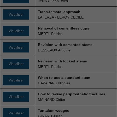
JENNY Jean-Yves
puissions
améliorer la
Trans-femoral approach
fonctionnalité
Visualiser
LATERZA - LEROY CECILE
et la
structure du
site Web, en
Removal of cementless cups
Visualiser
fonction de
MERTL Patrice
la façon dont
le site Web
Revision with cemented stems
Visualiser
est utilisé.
DESSEAUX Antoine
Revision with locked stems
Visualiser
Experience
MERTL Patrice
Afin que notre
site Web
When to use a standard stem
Visualiser
fonctionne
HAZAPARU Nicolae
aussi bien que
possible lors
How to revise periprosthetic fractures
Visualiser
de votre
MAINARD Didier
visite. Si vous
refusez ces
Tantalum wedges
Visualiser
cookies,
GIRARD Julien