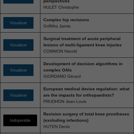
perspectives
HULET Christophe
Complex hip revisions
Visualiser
Griffiths Jamie
Surgical treatment of acute peripheral
lesions of multi-ligament knee injuries
Visualiser
COMMON Harold
Development of decision algorithms in
complex OAIs
Visualiser
GIORDANO Gérard
European medical device regulation: what
are the impacts for orthopaedists?
Visualiser
PRUDHON Jean-Louis
Revision surgery of total knee prostheses
(excluding infections)
Indisponible
HUTEN Denis