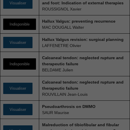
and foot: Indication of external therapies
Visualiser
ROUSSIGNOL Xavier
Hallux Valgus: preventing recurrence
Indisponible
MAC DOUGALL Walter
Hallux Valgus revision: surgical planning
Visualiser
LAFFENETRE Olivier
Calcaneal tendon: neglected rupture and
therapeutic failure
Indisponible
BELDAME Julien
Calcaneal tendon: neglected rupture and
therapeutic failure
Visualiser
ROUVILLAIN Jean-Louis
Pseudoarthrosis on DMMO
Visualiser
SAUR Maurise
Malreduction of tibiofibular and fibular