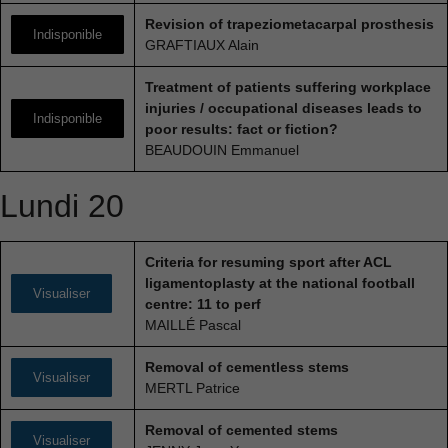
Revision of trapeziometacarpal prosthesis
Indisponible
GRAFTIAUX Alain
Treatment of patients suffering workplace
injuries / occupational diseases leads to
Indisponible
poor results: fact or fiction?
BEAUDOUIN Emmanuel
Lundi 20
Nécessaire
Ces cookies ne
sont pas
Criteria for resuming sport after ACL
facultatifs. Ils
ligamentoplasty at the national football
sont
Visualiser
centre: 11 to perf
nécessaires au
MAILLÉ Pascal
fonctionnement
du site Web.
Removal of cementless stems
Visualiser
MERTL Patrice
Statistiques
Removal of cemented stems
Afin que nous
Visualiser