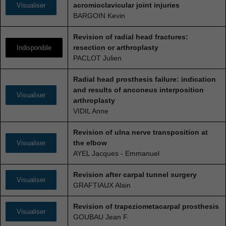
acromioclavicular joint injuries
Visualiser
BARGOIN Kevin
Revision of radial head fractures:
resection or arthroplasty
Indisponible
PACLOT Julien
Radial head prosthesis failure: indication
and results of anconeus interposition
Visualiser
arthroplasty
VIDIL Anne
Revision of ulna nerve transposition at
the elbow
Visualiser
AYEL Jacques - Emmanuel
Revision after carpal tunnel surgery
Visualiser
GRAFTIAUX Alain
Revision of trapeziometacarpal prosthesis
Visualiser
GOUBAU Jean F.