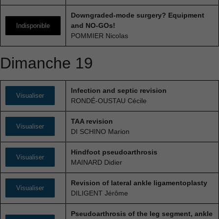
Downgraded-mode surgery? Equipment
and NO-GOs!
Indisponible
POMMIER Nicolas
Dimanche 19
Infection and septic revision
Visualiser
RONDÉ-OUSTAU Cécile
TAA revision
Visualiser
DI SCHINO Marion
Hindfoot pseudoarthrosis
Visualiser
MAINARD Didier
Revision of lateral ankle ligamentoplasty
Visualiser
DILIGENT Jérôme
Pseudoarthrosis of the leg segment, ankle