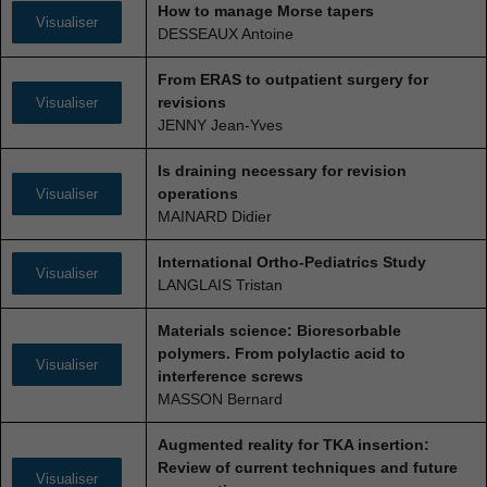
How to manage Morse tapers
Visualiser
DESSEAUX Antoine
From ERAS to outpatient surgery for
revisions
Visualiser
JENNY Jean-Yves
Is draining necessary for revision
operations
Visualiser
MAINARD Didier
International Ortho-Pediatrics Study
Visualiser
LANGLAIS Tristan
Materials science: Bioresorbable
polymers. From polylactic acid to
Visualiser
interference screws
MASSON Bernard
Augmented reality for TKA insertion:
Review of current techniques and future
Visualiser