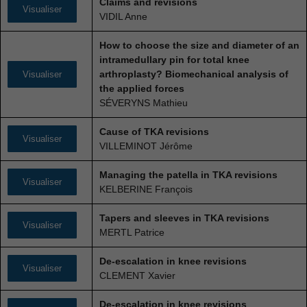
Claims and revisions
Visualiser
VIDIL Anne
How to choose the size and diameter of an
intramedullary pin for total knee
arthroplasty? Biomechanical analysis of
Visualiser
the applied forces
SÉVERYNS Mathieu
Cause of TKA revisions
Visualiser
VILLEMINOT Jérôme
Managing the patella in TKA revisions
Visualiser
KELBERINE François
Tapers and sleeves in TKA revisions
Visualiser
MERTL Patrice
De-escalation in knee revisions
Visualiser
CLEMENT Xavier
De-escalation in knee revisions