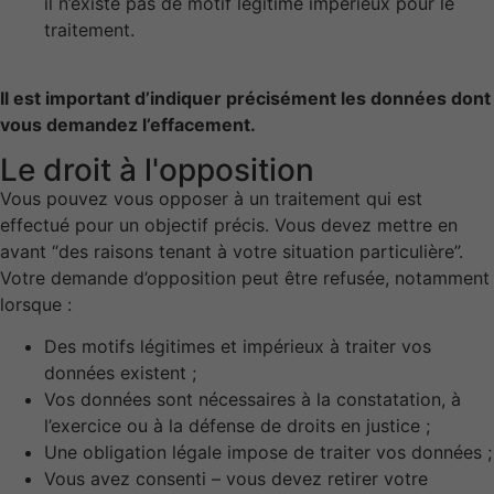
il n’existe pas de motif légitime impérieux pour le
traitement.
Statistiques
Afin que nous
Il est important d’indiquer précisément les données dont
puissions
vous demandez l’effacement.
améliorer la
fonctionnalité
Le droit à l'opposition
et la
structure du
Vous pouvez vous opposer à un traitement qui est
site Web, en
effectué pour un objectif précis. Vous devez mettre en
fonction de
avant “des raisons tenant à votre situation particulière”.
la façon dont
Votre demande d’opposition peut être refusée, notamment
le site Web
lorsque :
est utilisé.
Des motifs légitimes et impérieux à traiter vos
données existent ;
Experience
Vos données sont nécessaires à la constatation, à
Afin que notre
site Web
l’exercice ou à la défense de droits en justice ;
fonctionne
Une obligation légale impose de traiter vos données ;
aussi bien que
Vous avez consenti – vous devez retirer votre
possible lors