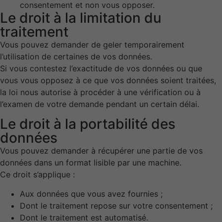
consentement et non vous opposer.
de votre
Le droit à la limitation du
visite. Si vous
traitement
refusez ces
cookies,
Vous pouvez demander de geler temporairement
certaines
l’utilisation de certaines de vos données.
fonctionnalités
disparaîtront
Si vous contestez l’exactitude de vos données ou que
du site Web.
vous vous opposez à ce que vos données soient traitées,
la loi nous autorise à procéder à une vérification ou à
l’examen de votre demande pendant un certain délai.
Marketing
Le droit à la portabilité des
En partageant
votre intérêt et
données
votre
Vous pouvez demander à récupérer une partie de vos
comportement
lorsque vous
données dans un format lisible par une machine.
visitez notre
Ce droit s’applique :
site, vous
augmentez les
Aux données que vous avez fournies ;
chances de
Dont le traitement repose sur votre consentement ;
voir du
Dont le traitement est automatisé.
contenu et